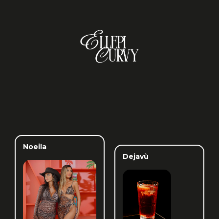
Noeila
Dejavù