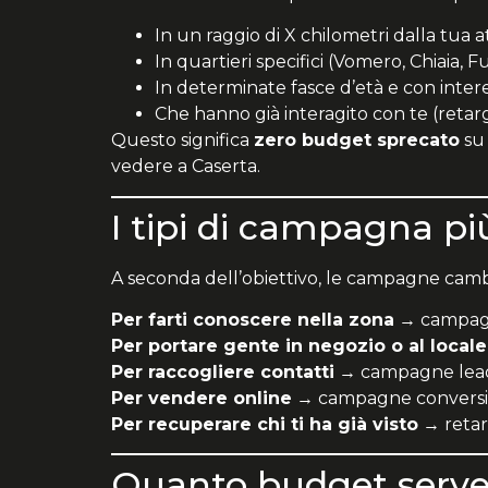
In un raggio di X chilometri dalla tua at
In quartieri specifici (Vomero, Chiaia, F
In determinate fasce d’età e con intere
Che hanno già interagito con te (retar
Questo significa
zero budget sprecato
su 
vedere a Caserta.
I tipi di campagna più
A seconda dell’obiettivo, le campagne camb
Per farti conoscere nella zona
→ campagne
Per portare gente in negozio o al locale
Per raccogliere contatti
→ campagne lead g
Per vendere online
→ campagne conversio
Per recuperare chi ti ha già visto
→ retarg
Quanto budget serve 