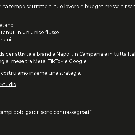
nifica tempo sottratto al tuo lavoro e budget messo a ris
letano
enuti in un unico flusso
zioni
e
r attività e brand a Napoli, in Campania e in tutta Itali
ing al mese tra Meta, TikTok e Google.
 costruiamo insieme una strategia.
i Studio
 campi obbligatori sono contrassegnati
*