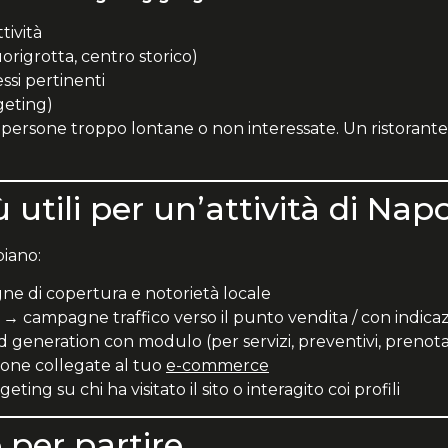
tività
uorigrotta, centro storico)
ssi pertinenti
geting)
persone troppo lontane o non interessate. Un ristorante 
 utili per un’attività di Napo
iano:
 di copertura e notorietà locale
→ campagne traffico verso il punto vendita / con indicazi
eneration con modulo (per servizi, preventivi, prenota
ne collegate al tuo
e-commerce
eting su chi ha visitato il sito o interagito coi profili
per partire