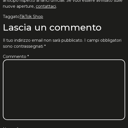
anticipo rispetto ai lanci ufficiali. Se vuoi essere avvisato sulle
nuove aperture,
contattaci
.
Taggato
TikTok Shop
Lascia un commento
Il tuo indirizzo email non sarà pubblicato.
I campi obbligatori
sono contrassegnati
*
Commento
*